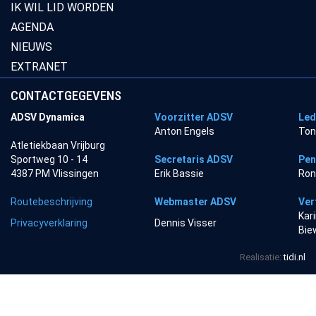
IK WIL LID WORDEN
AGENDA
NIEUWS
EXTRANET
CONTACTGEGEVENS
ADSV Dynamica
Voorzitter ADSV
Led
Anton Engels
Ton
Atletiekbaan Vrijburg
Sportweg 10 - 14
Secretaris ADSV
Pen
4387 PM Vlissingen
Erik Bassie
Ron
Routebeschrijving
Webmaster ADSV
Ver
Kar
Privacyverklaring
Dennis Visser
Bie
Realisatie:
tidi.nl