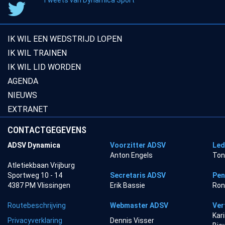
Tweets van Dynamica Sport
IK WIL EEN WEDSTRIJD LOPEN
IK WIL TRAINEN
IK WIL LID WORDEN
AGENDA
NIEUWS
EXTRANET
CONTACTGEGEVENS
ADSV Dynamica
Voorzitter ADSV
Led
Anton Engels
Ton
Atletiekbaan Vrijburg
Sportweg 10 - 14
Secretaris ADSV
Pen
4387 PM Vlissingen
Erik Bassie
Ron
Routebeschrijving
Webmaster ADSV
Ver
Kar
Privacyverklaring
Dennis Visser