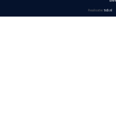
Bie
Realisatie:
tidi.nl