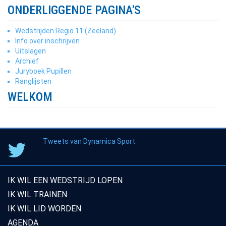
ONDERLIGGENDE PAGINA'S
Wedstrijden Regio 11 (Zeeland)
Info over inschrijven
Uitslagen
Archief
Juryboek Pupillen
Ranglijsten
WELKOM
Tweets van Dynamica Sport
IK WIL EEN WEDSTRIJD LOPEN
IK WIL TRAINEN
IK WIL LID WORDEN
AGENDA