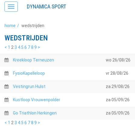
DYNAMICA SPORT
Toggle
navigation
home
wedstrijden
WEDSTRIJDEN
<
1
2
3
4
5
6
7
8
9
>
Kreekloop Terneuzen
wo
26/08/26
FysioKapelleloop
vr
28/08/26
Vestingrun Hulst
za
29/08/26
Kustloop Vrouwenpolder
za
05/09/26
Go Triathlon Herkingen
za
05/09/26
<
1
2
3
4
5
6
7
8
9
>