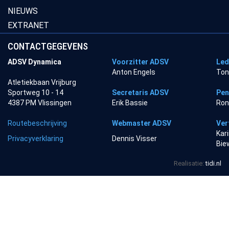
NIEUWS
EXTRANET
CONTACTGEGEVENS
ADSV Dynamica
Voorzitter ADSV
Led
Anton Engels
Ton
Atletiekbaan Vrijburg
Sportweg 10 - 14
Secretaris ADSV
Pen
4387 PM Vlissingen
Erik Bassie
Ron
Routebeschrijving
Webmaster ADSV
Ver
Kar
Privacyverklaring
Dennis Visser
Bie
Realisatie:
tidi.nl