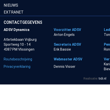
NIEUWS
EXTRANET
CONTACTGEGEVENS
ADSV Dynamica
Voorzitter ADSV
Led
Anton Engels
Ton
Atletiekbaan Vrijburg
Sportweg 10 - 14
Secretaris ADSV
Pen
4387 PM Vlissingen
Erik Bassie
Ron
Routebeschrijving
Webmaster ADSV
Ver
Kar
Privacyverklaring
Dennis Visser
Bie
Realisatie:
tidi.nl