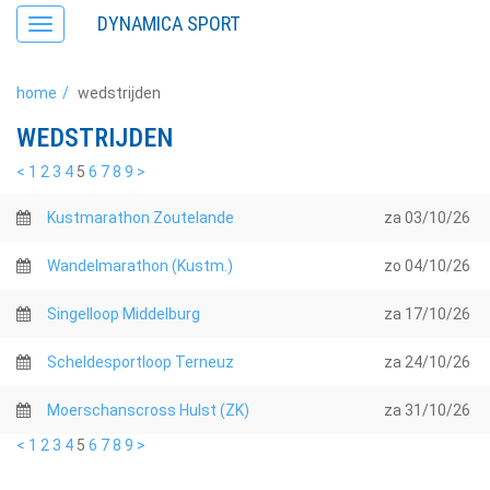
DYNAMICA SPORT
Toggle
navigation
home
wedstrijden
WEDSTRIJDEN
<
1
2
3
4
5
6
7
8
9
>
Kustmarathon Zoutelande
za
03/10/26
Wandelmarathon (Kustm.)
zo
04/10/26
Singelloop Middelburg
za
17/10/26
Scheldesportloop Terneuz
za
24/10/26
Moerschanscross Hulst (ZK)
za
31/10/26
<
1
2
3
4
5
6
7
8
9
>