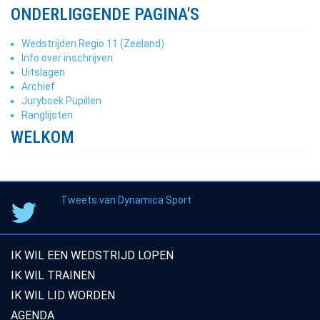
ONDERLIGGENDE PAGINA'S
Wedstrijden Regio 11 (Zeeland)
Info over inschrijven
Uitslagen
Archief
Juryboek Pupillen
Ranglijsten
WELKOM
Tweets van Dynamica Sport
IK WIL EEN WEDSTRIJD LOPEN
IK WIL TRAINEN
IK WIL LID WORDEN
AGENDA