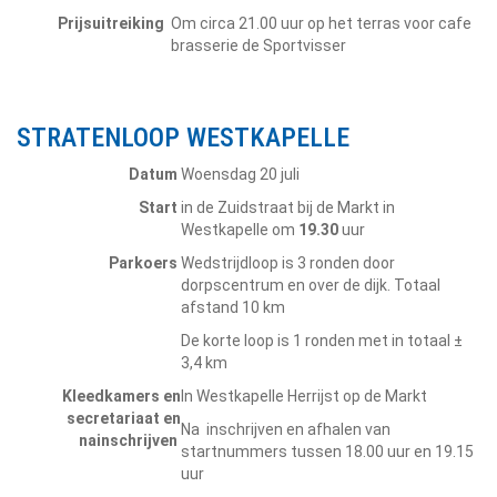
Prijsuitreiking
Om circa 21.00 uur op het terras voor cafe
brasserie de Sportvisser
STRATENLOOP WESTKAPELLE
Datum
Woensdag 20 juli
Start
in de Zuidstraat bij de Markt in
Westkapelle om
19.30
uur
Parkoers
Wedstrijdloop is 3 ronden door
dorpscentrum en over de dijk. Totaal
afstand 10 km
De korte loop is 1 ronden met in totaal ±
3,4 km
Kleedkamers en
In Westkapelle Herrijst op de Markt
secretariaat en
Na inschrijven en afhalen van
nainschrijven
startnummers tussen 18.00 uur en 19.15
uur