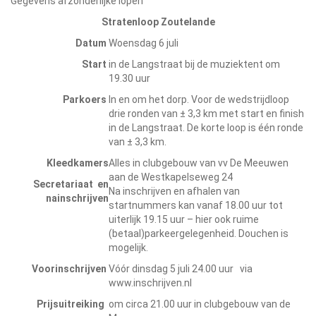
Gegevens afzonderlijke lopen
Stratenloop Zoutelande
Datum
Woensdag 6 juli
Start
in de Langstraat bij de muziektent om
19.30 uur
Parkoers
In en om het dorp. Voor de wedstrijdloop
drie ronden van ± 3,3 km met start en finish
in de Langstraat. De korte loop is één ronde
van ± 3,3 km.
Kleedkamers
Alles in clubgebouw van vv De Meeuwen
aan de Westkapelseweg 24
Secretariaat
en
Na inschrijven en afhalen van
nainschrijven
startnummers kan vanaf 18.00 uur tot
uiterlijk 19.15 uur – hier ook ruime
(betaal)parkeergelegenheid. Douchen is
mogelijk.
Voorinschrijven
Vóór dinsdag 5 juli 24.00 uur via
www.inschrijven.nl
Prijsuitreiking
om circa 21.00 uur in clubgebouw van de