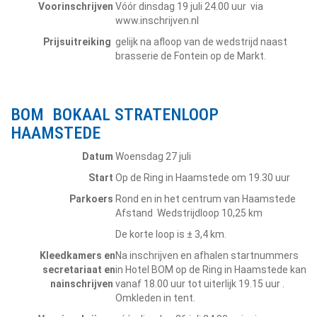
Voorinschrijven
Vóór dinsdag 19 juli 24.00 uur via
www.inschrijven.nl
Prijsuitreiking
gelijk na afloop van de wedstrijd naast
brasserie de Fontein op de Markt.
BOM BOKAAL STRATENLOOP
HAAMSTEDE
Datum
Woensdag 27 juli
Start
Op de Ring in Haamstede om 19.30 uur
Parkoers
Rond en in het centrum van Haamstede
Afstand Wedstrijdloop 10,25 km
De korte loop is ± 3,4 km.
Kleedkamers en
Na inschrijven en afhalen startnummers
secretariaat en
in Hotel BOM op de Ring in Haamstede kan
nainschrijven
vanaf 18.00 uur tot uiterlijk 19.15 uur .
Omkleden in tent.