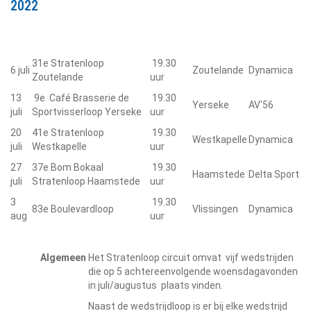
2022
31e Stratenloop
19.30
6 juli
Zoutelande
Dynamica
Zoutelande
uur
13
9e Café Brasserie de
19.30
Yerseke
AV'56
juli
Sportvisserloop Yerseke
uur
20
41e Stratenloop
19.30
Westkapelle
Dynamica
juli
Westkapelle
uur
27
37e Bom Bokaal
19.30
Haamstede
Delta Sport
juli
Stratenloop Haamstede
uur
3
19.30
83e Boulevardloop
Vlissingen
Dynamica
aug
uur
Algemeen
Het Stratenloop circuit omvat vijf wedstrijden
die op 5 achtereenvolgende woensdagavonden
in juli/augustus plaats vinden.
Naast de wedstrijdloop is er bij elke wedstrijd