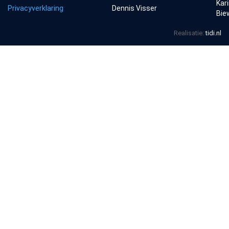
Kar
Privacyverklaring
Dennis Visser
Bie
Realisatie:
tidi.nl