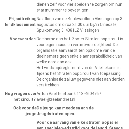
dienen zelf voor vier spelden te zorgen om hun
startnummer te bevestigen
Prijsuitreiking
Na afloop van de Boulevardloop Vlissingen op 3
Eindklassement
augustus om circa 21.00 uur bij/in Cinecafé,
Spuikomweg 3, 4381LZ Vlissingen
Voorwaarden
Deelname aan het Zomer Stratenloopcircuit is
voor eigen risico en verantwoordelijkheid. De
organisatie aanvaardt ten opzichte van de
deelnemers geen enkele aansprakelijkheid van
welke aard dan ook.
Het wedstrijdreglement van de Atletiekunie is
tijdens het Stratenloopcircuit van toepassing.
De organisatie zal uw gegevens niet aan derden
verstrekken.
Nog vragen over
Anton Vael telefoon 0118-460476 /
het circuit?
avael@zeelandnet.nl
Ook voor de
De jeugd kan meedoen aan de
jeugd
Jeugdstratenlopen.
Voor de aanvang van elke stratenloop is er
een speciale wedstrijd voor de jeugd. Steeds