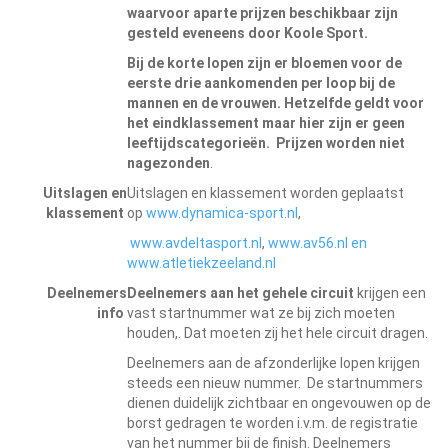
waarvoor aparte prijzen beschikbaar zijn
gesteld eveneens door Koole Sport.
Bij de korte lopen zijn er bloemen voor de
eerste drie aankomenden per loop bij de
mannen en de vrouwen. Hetzelfde geldt voor
het eindklassement maar hier zijn er geen
leeftijdscategorieën.
Prijzen worden niet
nagezonden
.
Uitslagen en
Uitslagen en klassement worden geplaatst
klassement
op
www.dynamica-sport.nl
,
www.avdeltasport.nl
,
www.av56.nl
en
www.atletiekzeeland.nl
Deelnemers
Deelnemers aan het gehele circuit
krijgen een
info
vast startnummer wat ze bij zich moeten
houden,. Dat moeten zij het hele circuit dragen.
Deelnemers aan de afzonderlijke lopen krijgen
steeds een nieuw nummer. De startnummers
dienen duidelijk zichtbaar en ongevouwen op de
borst gedragen te worden i.v.m. de registratie
van het nummer bij de finish. Deelnemers