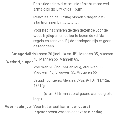
Een atleet die wel start, niet finisht maar wel
afmeld bij de jury krijgt 1 punt.
Reacties op de uitslag binnen 5 dagen o.v.v.
startnummer bij ………………….
Voor het inschrijven gelden dezelfde voor de
wedstrijdlopen en de korte lopen dezelfde
regels en tarieven. Bij de trimlopen zijn er geen
categorieën.
Categorieën
Mannen 20 (incl. JA en JB), Mannen 35, Mannen
45, Mannen 55, Mannen 65,
Wedstrijdlopen
Vrouwen 20 (incl. MA en MB), Vrouwen 35,
Vrouwen 45
,
Vrouwen 55, Vrouwen 65
Jeugd Jongens/Meisjes 7/8jr, 9/10jr, 11/12jr,
13/14jr
(start ±15 min voorafgaand aan de grote
loop)
Voorinschrijven
Voor het circuit kan
alleen vooraf
ingeschreven
worden door vóór
dinsdag