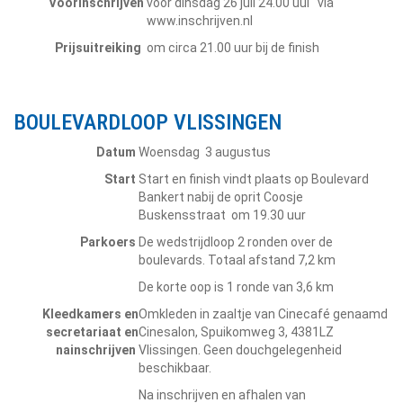
Voorinschrijven
vóór dinsdag 26 juli 24.00 uui via
www.inschrijven.nl
Prijsuitreiking
om circa 21.00 uur bij de finish
BOULEVARDLOOP VLISSINGEN
Datum
Woensdag 3 augustus
Start
Start en finish vindt plaats op Boulevard
Bankert nabij de oprit Coosje
Buskensstraat om 19.30 uur
Parkoers
De wedstrijdloop 2 ronden over de
boulevards. Totaal afstand 7,2 km
De korte oop is 1 ronde van 3,6 km
Kleedkamers en
Omkleden in zaaltje van Cinecafé genaamd
secretariaat en
Cinesalon, Spuikomweg 3, 4381LZ
nainschrijven
Vlissingen. Geen douchgelegenheid
beschikbaar.
Na inschrijven en afhalen van