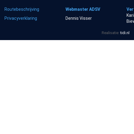
Routebeschrijving
Webmaster ADSV
Ver
Kar
Privacyverklaring
Dennis Visser
Bie
Realisatie:
tidi.nl