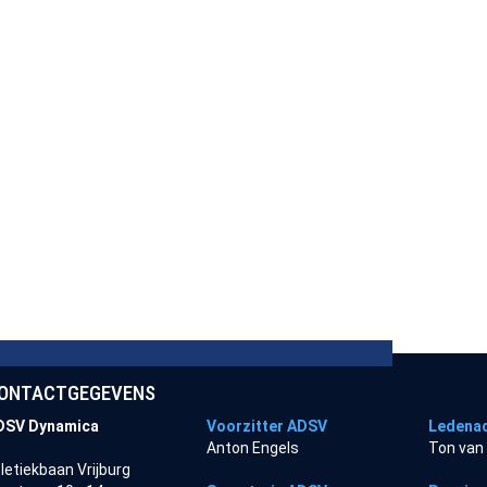
ONTACTGEGEVENS
DSV Dynamica
Voorzitter ADSV
Ledenad
Anton Engels
Ton van
letiekbaan Vrijburg