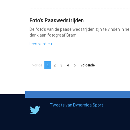
Foto's Paaswedstrijden
De foto's van de paaseiwedstrijden zijn te vinden in
dank aan fotograaf Bram!
lees verder
Vorige
1
2
3
4
5
Volgende
Tweets van Dynamica Sport